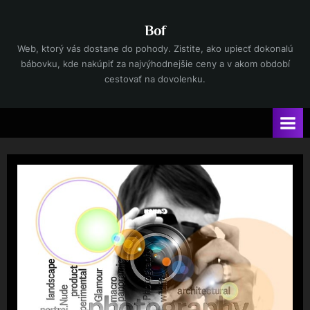
Skip
to
Bof
content
Web, ktorý vás dostane do pohody. Zistite, ako upiecť dokonalú
bábovku, kde nakúpiť za najvýhodnejšie ceny a v akom období
cestovať na dovolenku.