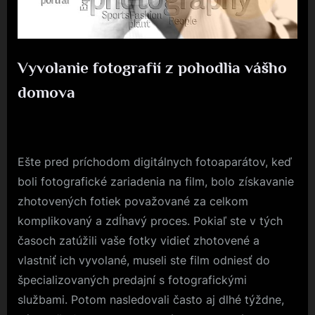
Vyvolanie fotografií z pohodlia vášho
domova
Posted
17. 7. 2022
By
on
Ešte pred príchodom digitálnych fotoaparátov, keď
boli fotografické zariadenia na film, bolo získavanie
zhotovených fotiek považované za celkom
komplikovaný a zdĺhavý proces. Pokiaľ ste v tých
časoch zatúžili vaše fotky vidieť zhotovené a
vlastniť ich vyvolané, museli ste film odniesť do
špecializovaných predajní s fotografickými
službami. Potom nasledovali často aj dlhé týždne,