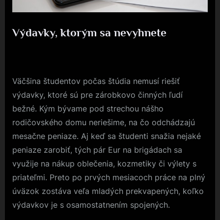
Výdavky, ktorým sa nevyhnete
Posted
26. 1. 2019
By
on
Väčšina študentov počas štúdia nemusí riešiť
výdavky, ktoré sú pre zárobkovo činných ľudí
bežné. Kým bývame pod strechou nášho
rodičovského domu neriešime, na čo odchádzajú
mesačne peniaze. Aj keď sa študenti snažia nejaké
peniaze zarobiť, tých pár Eur na brigádach sa
využije na nákup oblečenia, kozmetiky či výlety s
priateľmi. Preto po prvých mesiacoch práce na plný
úväzok zostáva veľa mladých prekvapených, koľko
výdavkov je s osamostatnením spojených.