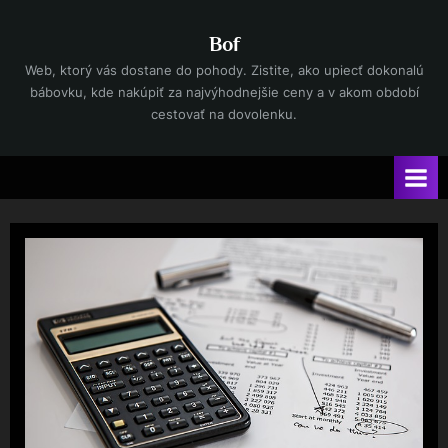
Skip
to
Bof
content
Web, ktorý vás dostane do pohody. Zistite, ako upiecť dokonalú
bábovku, kde nakúpiť za najvýhodnejšie ceny a v akom období
cestovať na dovolenku.