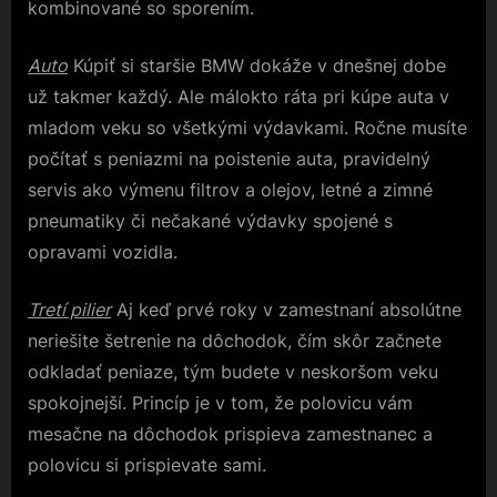
kombinované so sporením.
Auto
Kúpiť si staršie BMW dokáže v dnešnej dobe
už takmer každý. Ale málokto ráta pri kúpe auta v
mladom veku so všetkými výdavkami. Ročne musíte
počítať s peniazmi na poistenie auta, pravidelný
servis ako výmenu filtrov a olejov, letné a zimné
pneumatiky či nečakané výdavky spojené s
opravami vozidla.
Tretí pilier
Aj keď prvé roky v zamestnaní absolútne
neriešite šetrenie na dôchodok, čím skôr začnete
odkladať peniaze, tým budete v neskoršom veku
spokojnejší. Princíp je v tom, že polovicu vám
mesačne na dôchodok prispieva zamestnanec a
polovicu si prispievate sami.