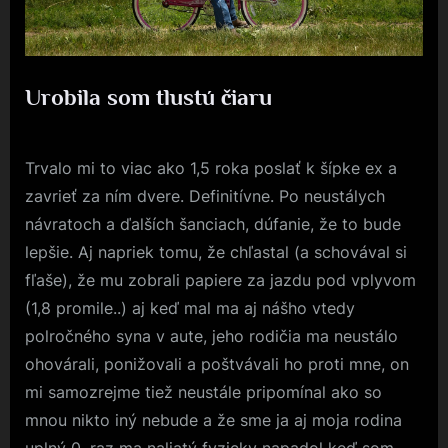
Urobila som tlustú čiaru
Posted
8. 8. 2023
By
on
Trvalo mi to viac ako 1,5 roka poslať k šípke ex a
zavrieť za ním dvere. Definitívne. Po neustálych
návratoch a ďalších šanciach, dúfanie, že to bude
lepšie. Aj napriek tomu, že chľastal (a schovával si
fľaše), že mu zobrali papiere za jazdu pod vplyvom
(1,8 promile..) aj keď mal ma aj nášho vtedy
polročného syna v aute, jeho rodičia ma neustálo
ohovárali, ponižovali a poštvávali ho proti mne, on
mi samozrejme tiež neustále pripomínal ako so
mnou nikto iný nebude a že sme ja aj moja rodina
uplný 0, raz ma naliatý fyzicky napadol keď som