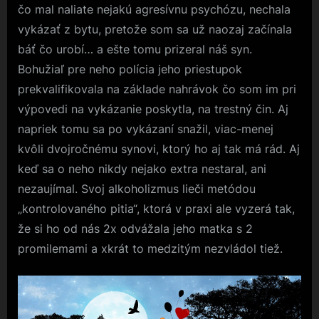
čo mal naliate nejakú agresívnu psychózu, nechala
vykázať z bytu, pretože som sa už naozaj začínala
báť čo urobí… a ešte tomu prizeral náš syn.
Bohužiaľ pre neho polícia jeho priestupok
prekvalifikovala na základe nahrávok čo som im pri
výpovedi na vykázanie poskytla, na trestný čin. Aj
napriek tomu sa po vykázaní snažil, viac-menej
kvôli dvojročnému synovi, ktorý ho aj tak má rád. Aj
keď sa o neho nikdy nejako extra nestaral, ani
nezaujímal. Svoj alkoholizmus lieči metódou
„kontrolovaného pitia“, ktorá v praxi ale vyzerá tak,
že si ho od nás 2x odvážala jeho matka s 2
promilemami a xkrát to medzitým nezvládol tiež.