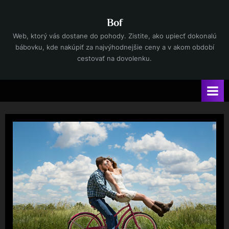
Skip
to
Bof
content
Web, ktorý vás dostane do pohody. Zistite, ako upiecť dokonalú
bábovku, kde nakúpiť za najvýhodnejšie ceny a v akom období
cestovať na dovolenku.