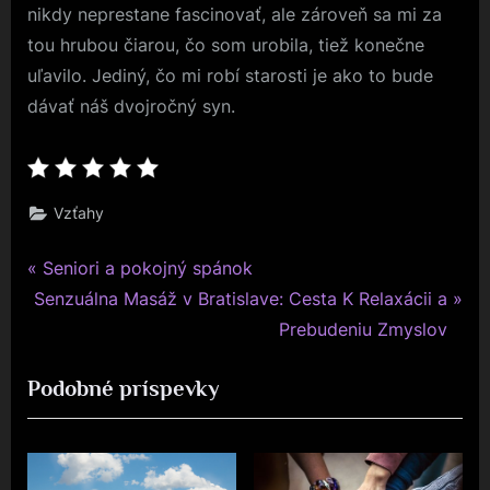
nikdy neprestane fascinovať, ale zároveň sa mi za
tou hrubou čiarou, čo som urobila, tiež konečne
uľavilo. Jediný, čo mi robí starosti je ako to bude
dávať náš dvojročný syn.
Vzťahy
P
Navigace
Seniori a pokojný spánok
N
r
Senzuálna Masáž v Bratislave: Cesta K Relaxácii a
pro
e
e
Prebudeniu Zmyslov
x
v
příspěvek
Podobné príspevky
t
i
P
o
o
u
s
s