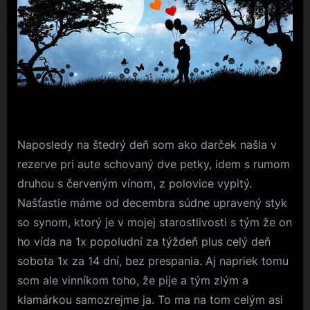
Naposledy na štedrý deň som ako darček našla v
rezerve pri aute schovaný dve petky, idem s rumom
druhou s červeným vínom, z polovice vypitý.
Našťastie máme od decembra súdne upravený styk
so synom, ktorý je v mojej starostlivosti s tým že on
ho vída na 1x popoludní za týždeň plus celý deň
sobota 1x za 14 dní, bez prespania. Aj napriek tomu
som ale vinníkom toho, že pije a tým zlým a
klamárkou samozrejme ja. To ma na tom celým asi