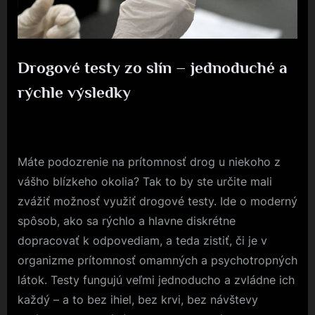
Drogové testy zo slín – jednoduché a
rýchle výsledky
Posted
1. 4. 2026
By
on
Máte podozrenie na prítomnosť drog u niekoho z
vášho blízkeho okolia? Tak to by ste určite mali
zvážiť možnosť využiť drogové testy. Ide o moderný
spôsob, ako sa rýchlo a hlavne diskrétne
dopracovať k odpovediam, a teda zistiť, či je v
organizme prítomnosť omamných a psychotropných
látok. Testy fungujú veľmi jednoducho a zvládne ich
každý – a to bez ihiel, bez krvi, bez návštevy