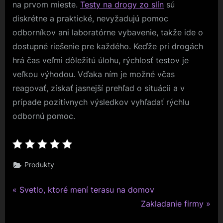
na prvom mieste.
Testy na drogy zo slín
sú
diskrétne a praktické, nevyžadujú pomoc
odborníkov ani laboratórne vybavenie, takže ide o
dostupné riešenie pre každého. Keďže pri drogách
hrá čas veľmi dôležitú úlohu, rýchlosť testov je
veľkou výhodou. Vďaka ním je možné včas
reagovať, získať jasnejší prehľad o situácii a v
prípade pozitívnych výsledkov vyhľadať rýchlu
odbornú pomoc.
Produkty
P
Navigace
Svetlo, ktoré mení terasu na domov
r
N
Zakladanie firmy
pro
e
e