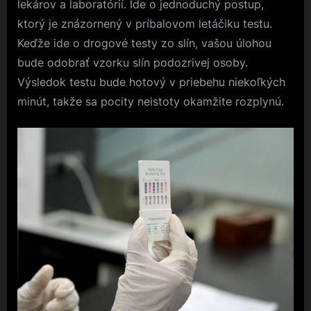
lekárov a laboratórií. Ide o jednoduchý postup,
ktorý je znázornený v príbalovom letáčiku testu.
Keďže ide o drogové testy zo slín, vašou úlohou
bude odobrať vzorku slín podozrivej osoby.
Výsledok testu bude hotový v priebehu niekoľkých
minút, takže sa pocity neistoty okamžite rozplynú.