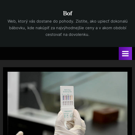
Skip
to
Bof
content
Web, ktorý vás dostane do pohody. Zistite, ako upiecť dokonalú
bábovku, kde nakúpiť za najvýhodnejšie ceny a v akom období
cestovať na dovolenku.