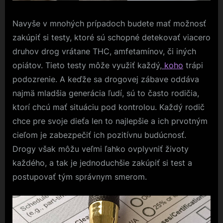
Navyše v mnohých prípadoch budete mať možnosť
zakúpiť si testy, ktoré sú schopné detekovať viacero
druhov drog vrátane THC, amfetamínov, či iných
opiátov. Tieto testy môže využiť každý,
koho
trápi
podozrenie. A keďže sa drogovej zábave oddáva
najmä mladšia generácia ľudí, sú to často rodičia,
ktorí chcú mať situáciu pod kontrolou. Každý rodič
chce pre svoje dieťa len to najlepšie a ich prvotným
cieľom je zabezpečiť ich pozitívnu budúcnosť.
Drogy však môžu veľmi ľahko ovplyvniť životy
každého, a tak je jednoduchšie zakúpiť si test a
postupovať tým správnym smerom.