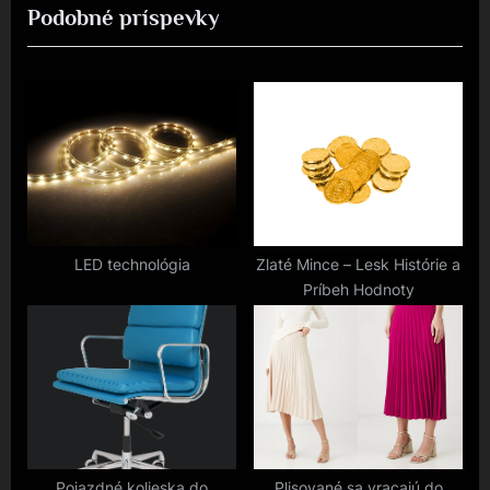
Podobné príspevky
v
x
příspěvek
i
t
o
P
u
o
s
s
P
t
o
:
s
t
LED technológia
Zlaté Mince – Lesk Histórie a
Príbeh Hodnoty
:
Pojazdné kolieska do
Plisované sa vracajú do